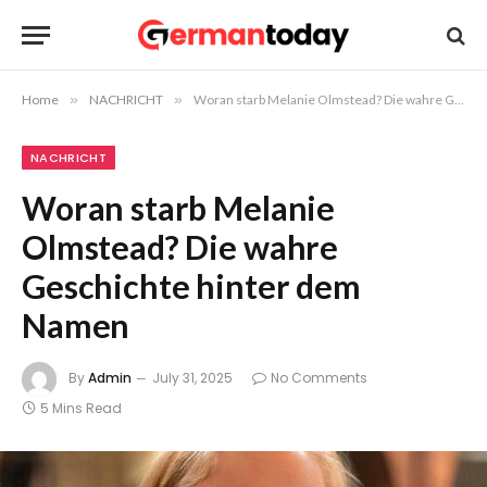
Home
»
NACHRICHT
»
Woran starb Melanie Olmstead? Die wahre Geschichte hinter dem Namen
NACHRICHT
Woran starb Melanie
Olmstead? Die wahre
Geschichte hinter dem
Namen
By
Admin
July 31, 2025
No Comments
5 Mins Read