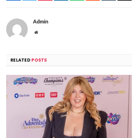
Facebook
Twitter
Pinterest
LinkedIn
WhatsApp
Reddit
Tumblr
Email
Admin
Website
RELATED
POSTS