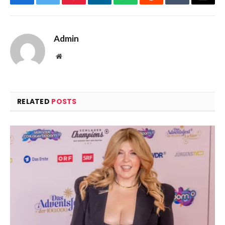
Facebook
Twitter
Pinterest
LinkedIn
WhatsApp
Reddit
Tumblr
Email
Admin
Website
RELATED
POSTS