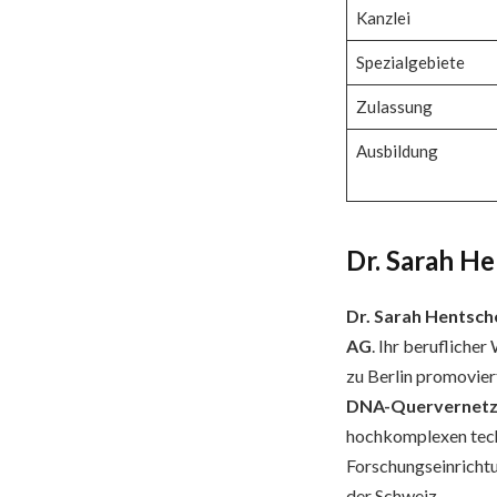
Kanzlei
Spezialgebiete
Zulassung
Ausbildung
Dr. Sarah He
Dr. Sarah Hentsch
AG
. Ihr beruflich
zu Berlin promovier
DNA-Quervernet
hochkomplexen tech
Forschungseinricht
der Schweiz.