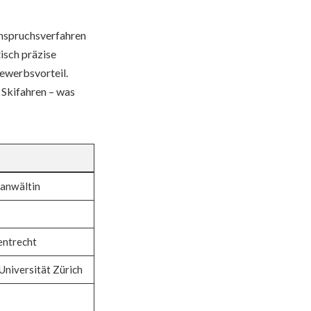
inspruchsverfahren
tisch präzise
ewerbsvorteil.
 Skifahren – was
anwältin
entrecht
niversität Zürich