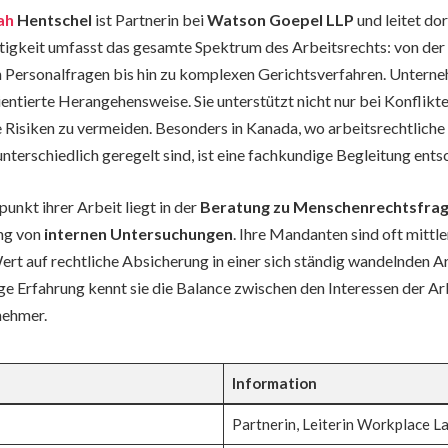
ah
Hentschel
ist Partnerin bei
Watson Goepel LLP
und leitet dor
Tätigkeit umfasst das gesamte Spektrum des Arbeitsrechts: von de
n Personalfragen bis hin zu komplexen Gerichtsverfahren. Untern
entierte Herangehensweise. Sie unterstützt nicht nur bei Konflikte
he Risiken zu vermeiden. Besonders in Kanada, wo arbeitsrechtliche
nterschiedlich geregelt sind, ist eine fachkundige Begleitung ents
unkt ihrer Arbeit liegt in der
Beratung zu Menschenrechtsfrag
ng von
internen Untersuchungen
. Ihre Mandanten sind oft mittl
rt auf rechtliche Absicherung in einer sich ständig wandelnden Ar
ige Erfahrung kennt sie die Balance zwischen den Interessen der A
nehmer.
Information
Partnerin, Leiterin Workplace 