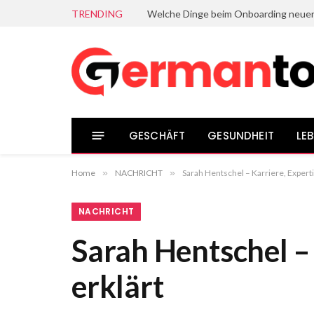
TRENDING
GESCHÄFT
GESUNDHEIT
LEB
Home
»
NACHRICHT
»
Sarah Hentschel – Karriere, Expert
NACHRICHT
Sarah Hentschel –
erklärt