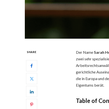
Der Name
Sarah H
SHARE
zwei sehr spezialisi
Arbeitsrechtsanwäl
gerichtliche Ausein
die in Europa und d
Eigentums berät.
Table of Co