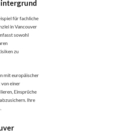
Hintergrund
spiel für fachliche
nzlei in Vancouver
umfasst sowohl
aren
isiken zu
tin mit europäischer
 von einer
lieren, Einsprüche
abzusichern. Ihre
.
ouver