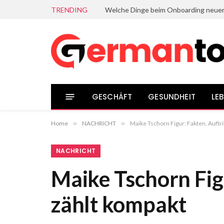
TRENDING
GESCHÄFT
GESUNDHEIT
LEB
Home
»
NACHRICHT
»
Maike Tschorn Figur: Fakten, Auftri
NACHRICHT
Maike Tschorn Figu
zählt kompakt