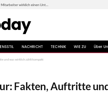
Welche Dinge beim Onboarding neuer Mitarbeiter wirklich einen Unterschied bewirken
ENSSTIL
NACHRICHT
TECHNIK
WIE ZU
Über U
tte und was wirklich zählt kompakt
r: Fakten, Auftritte un