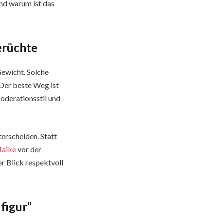
und warum ist das
erüchte
ewicht. Solche
 Der beste Weg ist
Moderationsstil und
terscheiden. Statt
aike
vor der
r Blick respektvoll
figur“