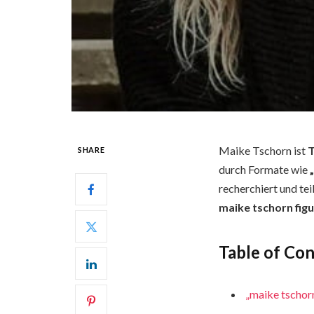
Maike Tschorn ist
T
SHARE
durch Formate wie
recherchiert und tei
maike tschorn figu
Table of Co
„maike tschorn