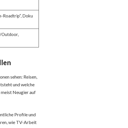
-Roadtrip“, Doku
n/Outdoor,
llen
tionen sehen: Reisen,
ntsteht und welche
t meist Neugier auf
ntliche Profile und
ären, wie TV-Arbeit