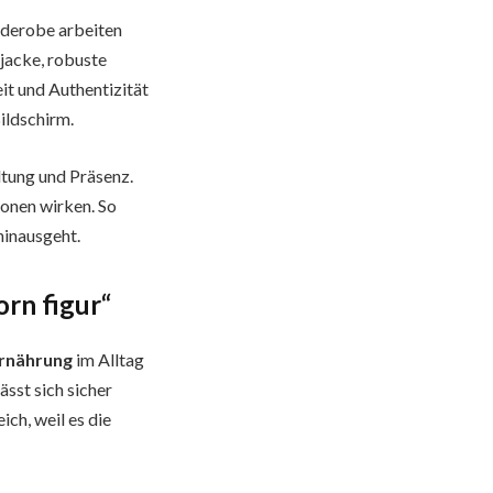
arderobe arbeiten
jacke, robuste
t und Authentizität
ildschirm.
ltung und Präsenz.
ionen wirken. So
hinausgeht.
orn figur“
rnährung
im Alltag
ässt sich sicher
eich, weil es die