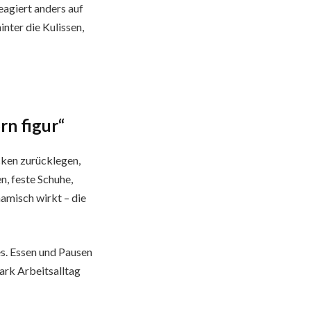
eagiert anders auf
nter die Kulissen,
rn figur“
ecken zurücklegen,
n, feste Schuhe,
amisch wirkt – die
es. Essen und Pausen
ark Arbeitsalltag