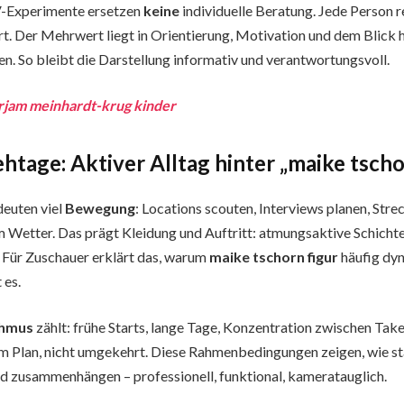
TV-Experimente ersetzen
keine
individuelle Beratung. Jede Person r
t. Der Mehrwert liegt in Orientierung, Motivation und dem Blick hi
len. So bleibt die Darstellung informativ und verantwortungsvoll.
rjam meinhardt-krug kinder
htage: Aktiver Alltag hinter „maike tscho
euten viel
Bewegung
: Locations scouten, Interviews planen, Str
 Wetter. Das prägt Kleidung und Auftritt: atmungsaktive Schichte
 Für Zuschauer erklärt das, warum
maike tschorn figur
häufig dyn
 es.
thmus
zählt: frühe Starts, lange Tage, Konzentration zwischen Tak
em Plan, nicht umgekehrt. Diese Rahmenbedingungen zeigen, wie st
d zusammenhängen – professionell, funktional, kameratauglich.