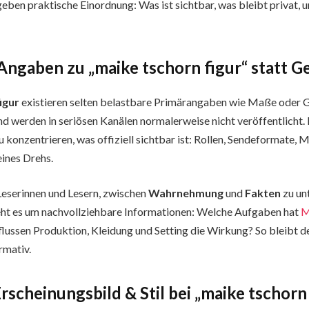
geben praktische Einordnung: Was ist sichtbar, was bleibt privat, 
 Angaben zu „maike tschorn figur“ statt G
igur
existieren selten belastbare Primärangaben wie Maße oder G
und werden in seriösen Kanälen normalerweise nicht veröffentlicht.
zu konzentrieren, was offiziell sichtbar ist: Rollen, Sendeformate, 
ines Drehs.
 Leserinnen und Lesern, zwischen
Wahrnehmung
und
Fakten
zu un
eht es um nachvollziehbare Informationen: Welche Aufgaben hat
M
ussen Produktion, Kleidung und Setting die Wirkung? So bleibt de
rmativ.
scheinungsbild & Stil bei „maike tschorn 