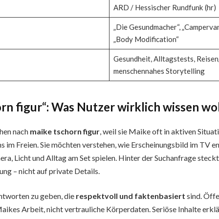
ARD / Hessischer Rundfunk (hr)
„Die Gesundmacher“, „Campervan
„Body Modification“
Gesundheit, Alltagstests, Reise
menschennahes Storytelling
rn figur“: Was Nutzer wirklich wissen wo
chen nach
maike tschorn figur
, weil sie Maike oft in aktiven Situa
 im Freien. Sie möchten verstehen, wie Erscheinungsbild im TV e
era, Licht und Alltag am Set spielen. Hinter der Suchanfrage steck
ng – nicht auf private Details.
Antworten zu geben, die
respektvoll und faktenbasiert
sind. Öffe
ikes Arbeit, nicht vertrauliche Körperdaten. Seriöse Inhalte erkl