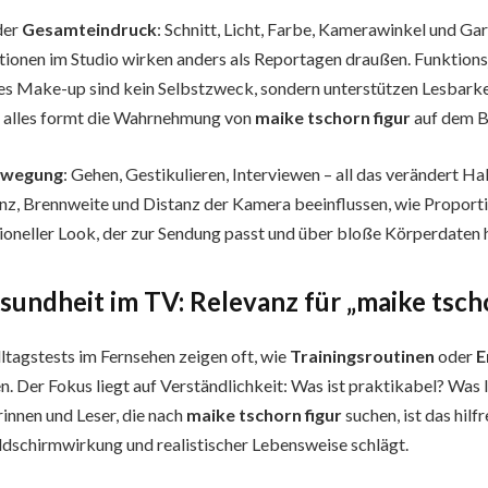
der
Gesamteindruck
: Schnitt, Licht, Farbe, Kamerawinkel und G
onen im Studio wirken anders als Reportagen draußen. Funktions
s Make-up sind kein Selbstzweck, sondern unterstützen Lesbarkei
s alles formt die Wahrnehmung von
maike tschorn figur
auf dem B
wegung
: Gehen, Gestikulieren, Interviewen – all das verändert Ha
nz, Brennweite und Distanz der Kamera beeinflussen, wie Proport
sioneller Look, der zur Sendung passt und über bloße Körperdaten 
sundheit im TV: Relevanz für „maike tsch
ltagstests im Fernsehen zeigen oft, wie
Trainingsroutinen
oder
E
. Der Fokus liegt auf Verständlichkeit: Was ist praktikabel? Was l
innen und Leser, die nach
maike tschorn figur
suchen, ist das hilfr
dschirmwirkung und realistischer Lebensweise schlägt.