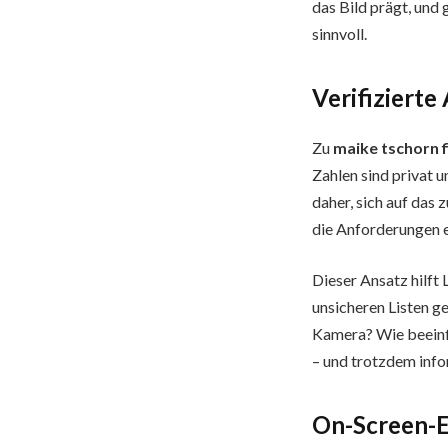
das Bild prägt, und 
sinnvoll.
Verifizierte
Zu
maike tschorn f
Zahlen sind privat 
daher, sich auf das 
die Anforderungen e
Dieser Ansatz hilft
unsicheren Listen g
Kamera? Wie beeinfl
– und trotzdem info
On-Screen-Er