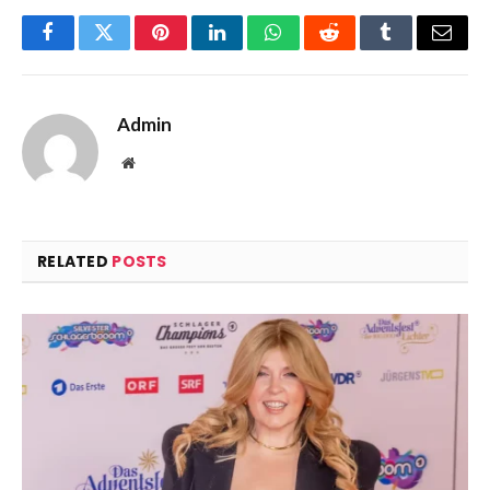
Facebook
Twitter
Pinterest
LinkedIn
WhatsApp
Reddit
Tumblr
Email
Admin
Website
RELATED
POSTS