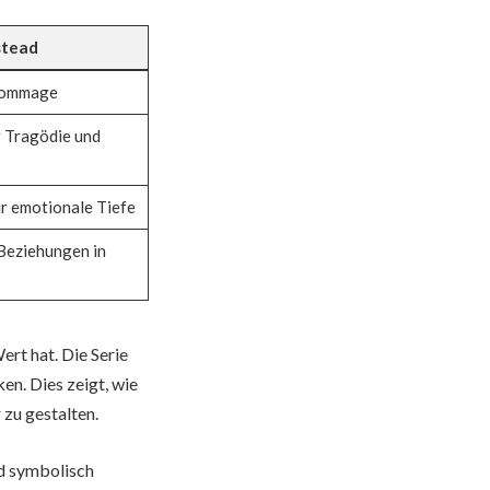
stead
Hommage
r Tragödie und
ür emotionale Tiefe
 Beziehungen in
rt hat. Die Serie
en. Dies zeigt, wie
 zu gestalten.
ad symbolisch