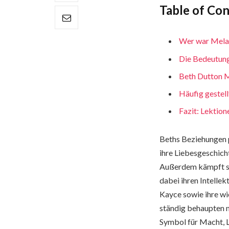
Table of Co
Wer war Melan
Die Bedeutun
Beth Dutton 
Häufig gestel
Fazit: Lektio
Beths Beziehungen p
ihre Liebesgeschich
Außerdem kämpft si
dabei ihren Intelle
Kayce sowie ihre wi
ständig behaupten mu
Symbol für Macht, L