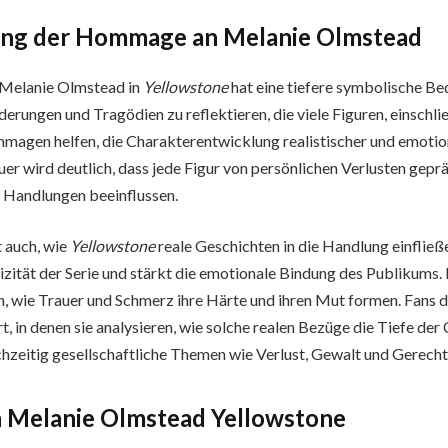
ung der Hommage an Melanie Olmstead
Melanie Olmstead in
Yellowstone
hat eine tiefere symbolische Bed
erungen und Tragödien zu reflektieren, die viele Figuren, einschli
magen helfen, die Charakterentwicklung realistischer und emotion
r wird deutlich, dass jede Figur von persönlichen Verlusten geprägt
 Handlungen beeinflussen.
 auch, wie
Yellowstone
reale Geschichten in die Handlung einfließe
tizität der Serie und stärkt die emotionale Bindung des Publikums
h, wie Trauer und Schmerz ihre Härte und ihren Mut formen. Fans d
, in denen sie analysieren, wie solche realen Bezüge die Tiefe der
chzeitig gesellschaftliche Themen wie Verlust, Gewalt und Gerecht
 Melanie Olmstead Yellowstone