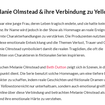
anie Olmstead & ihre Verbindung zu Yel
 eine junge Frau, deren Leben tragisch endete, und sie hatte keine
ne
. Ihr Name wird jedoch in der Show als Hommage an reale Ereig
mte Charakterhandlungen zu verstärken. Die Produzenten nutzten 
exe emotionale Entwicklung und die Themen Verlust, Trauer und G
nie Olmstead symbolisiert damit die realen Tragödien, die oft die
ten von Charakteren in fiktionalen Serien inspirieren.
ischen Melanie Olmstead und
Beth Dutton
zeigt sich in Szenen, in 
punkt dient. Die Serie benutzt solche Hommagen, um eine tiefere
kter zu schaffen, indem reale Geschichten und fiktionale Dramen
t
Yellowstone
nicht nur unterhaltsam, sondern auch emotional greif
online über diese Verbindung und betrachten Melanie Olmstead als 
d ihre emotionale Härte zu verstehen.