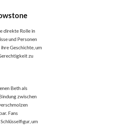
lowstone
 direkte Rolle in
nisse und Personen
ihre Geschichte, um
erechtigkeit zu
denen Beth als
 Bindung zwischen
 verschmolzen
bar. Fans
Schlüsselfigur, um