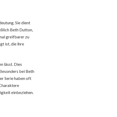
eutung. Sie dient
eßlich Beth Dutton,
al greifbarer zu
 ist, die ihre
n lässt. Dies
. Besonders bei Beth
er Serie haben oft
 Charaktere
igkeit einbeziehen.