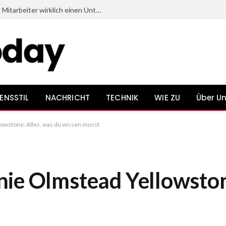
Welche Dinge beim Onboarding neuer Mitarbeiter wirklich einen Unterschied bewirken
ENSSTIL
NACHRICHT
TECHNIK
WIE ZU
Über U
owstone: Alles, was du wissen musst
ie Olmstead Yellowston