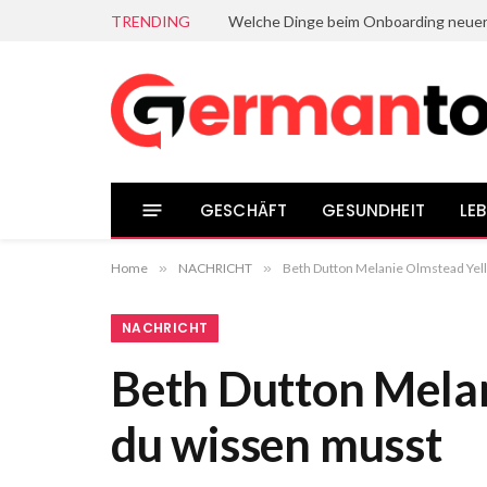
TRENDING
GESCHÄFT
GESUNDHEIT
LEB
Home
»
NACHRICHT
»
Beth Dutton Melanie Olmstead Yell
NACHRICHT
Beth Dutton Melan
du wissen musst