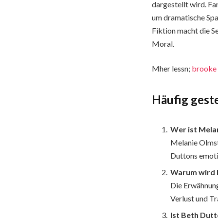
dargestellt wird. Fa
um dramatische Spa
Fiktion macht die S
Moral.
Mher lessn;
brooke 
Häufig geste
Wer ist Mela
Melanie Olmst
Duttons emoti
Warum wird 
Die Erwähnung
Verlust und Tr
Ist Beth Dutt