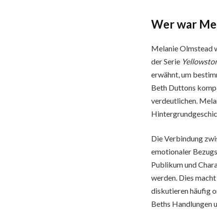
Wer war Mel
Melanie Olmstead war
der Serie
Yellowsto
erwähnt, um bestim
Beth Duttons kompl
verdeutlichen. Mela
Hintergrundgeschich
Die Verbindung zw
emotionaler Bezugs
Publikum und Chara
werden. Dies mach
diskutieren häufig 
Beths Handlungen un