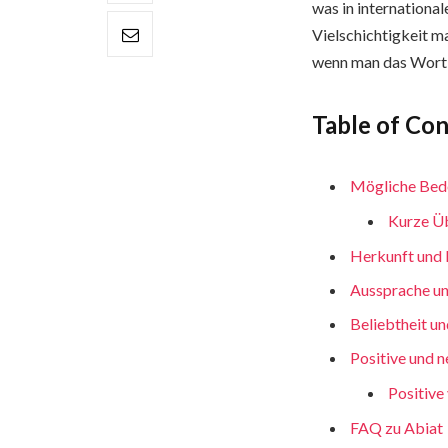
was in internationa
Vielschichtigkeit m
wenn man das Wort h
Table of Co
Mögliche Bed
Kurze Üb
Herkunft und 
Aussprache un
Beliebtheit u
Positive und n
Positive
FAQ zu Abiat