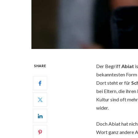
Der Begriff
Abiat
i
SHARE
bekanntesten Form 
Dort steht er für
Sc
bei Eltern, die ihr
Kultur sind oft mehr
wider.
Doch Abiat hat nich
Wort ganz andere As