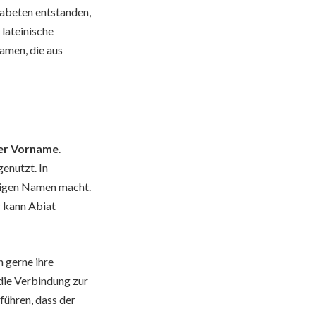
habeten entstanden,
 lateinische
amen, die aus
ner Vorname
.
enutzt. In
älligen Namen macht.
r kann Abiat
 gerne ihre
 die Verbindung zur
führen, dass der