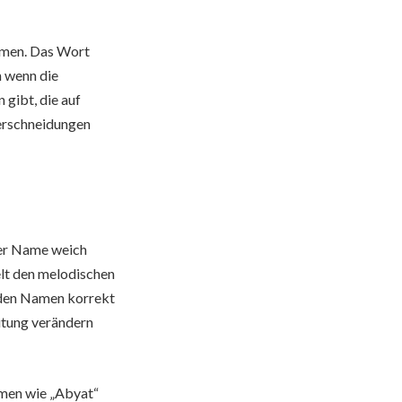
mmen. Das Wort
h wenn die
 gibt, die auf
berschneidungen
er Name weich
elt den melodischen
r den Namen korrekt
utung verändern
rmen wie „Abyat“