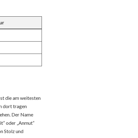
ur
st die am weitesten
n dort tragen
ziehen. Der Name
eit“ oder „Anmut“
on Stolz und