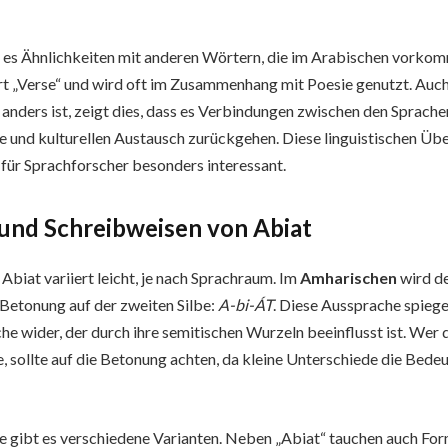
t es Ähnlichkeiten mit anderen Wörtern, die im Arabischen vorko
t „Verse“ und wird oft im Zusammenhang mit Poesie genutzt. Auc
anders ist, zeigt dies, dass es Verbindungen zwischen den Sprachen
e und kulturellen Austausch zurückgehen. Diese linguistischen Ü
ür Sprachforscher besonders interessant.
und Schreibweisen von
Abiat
Abiat variiert leicht, je nach Sprachraum. Im
Amharischen
wird d
Betonung auf der zweiten Silbe:
A-bi-ÁT
. Diese Aussprache spieg
he wider, der durch ihre semitischen Wurzeln beeinflusst ist. We
 sollte auf die Betonung achten, da kleine Unterschiede die Bede
e gibt es verschiedene Varianten. Neben „Abiat“ tauchen auch Fo