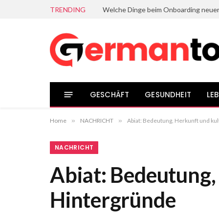
TRENDING
GESCHÄFT
GESUNDHEIT
LEB
Home
»
NACHRICHT
»
Abiat: Bedeutung, Herkunft und ku
NACHRICHT
Abiat: Bedeutung,
Hintergründe