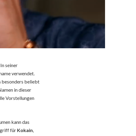
In seiner
orname verwendet.
 besonders beliebt
Namen in dieser
elle Vorstellungen
äumen kann das
griff für
Kokain
,