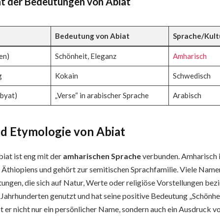
ht der Bedeutungen von Abiat
Bedeutung von Abiat
Sprache/Kult
en)
Schönheit, Eleganz
Amharisch
g
Kokain
Schwedisch
byat)
„Verse“ in arabischer Sprache
Arabisch
d Etymologie von
Abiat
iat ist eng mit der
amharischen Sprache
verbunden. Amharisch i
 Äthiopiens und gehört zur semitischen Sprachfamilie. Viele Name
ngen, die sich auf Natur, Werte oder religiöse Vorstellungen be
t Jahrhunderten genutzt und hat seine positive Bedeutung „Schönh
t er nicht nur ein persönlicher Name, sondern auch ein Ausdruck v