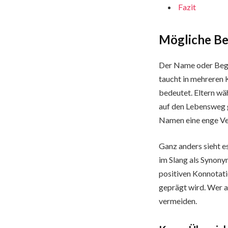
Fazit
Mögliche B
Der Name oder Beg
taucht in mehreren K
bedeutet. Eltern wäh
auf den Lebensweg g
Namen eine enge Verb
Ganz anders sieht e
im Slang als Synony
positiven Konnotati
geprägt wird. Wer a
vermeiden.