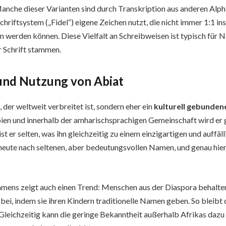
Manche dieser Varianten sind durch Transkription aus anderen Alp
hriftsystem („Fidel“) eigene Zeichen nutzt, die nicht immer 1:1 ins
 werden können. Diese Vielfalt an Schreibweisen ist typisch für N
r Schrift stammen.
 und Nutzung von
Abiat
 der weltweit verbreitet ist, sondern eher ein
kulturell gebunde
ien und innerhalb der amharischsprachigen Gemeinschaft wird er g
st er selten, was ihn gleichzeitig zu einem einzigartigen und auff
 heute nach seltenen, aber bedeutungsvollen Namen, und genau hie
mens zeigt auch einen Trend: Menschen aus der Diaspora behalten
 bei, indem sie ihren Kindern traditionelle Namen geben. So bleibt
Gleichzeitig kann die geringe Bekanntheit außerhalb Afrikas dazu 