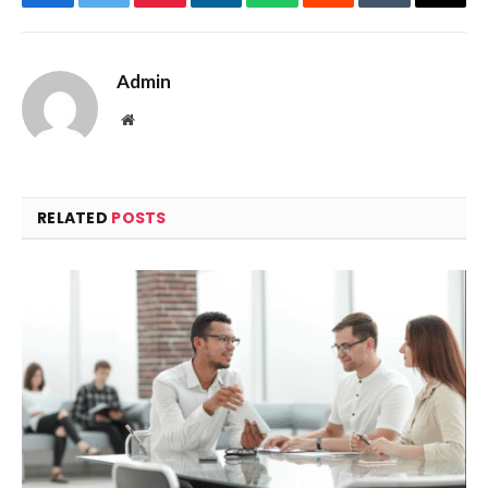
Facebook
Twitter
Pinterest
LinkedIn
WhatsApp
Reddit
Tumblr
Email
Admin
Website
RELATED
POSTS