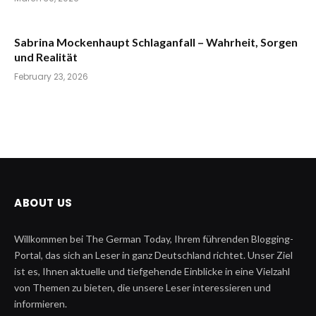
Sabrina Mockenhaupt Schlaganfall – Wahrheit, Sorgen
und Realität
February 23, 2026
ABOUT US
Willkommen bei The German Today, Ihrem führenden Blogging-
Portal, das sich an Leser in ganz Deutschland richtet. Unser Ziel
ist es, Ihnen aktuelle und tiefgehende Einblicke in eine Vielzahl
von Themen zu bieten, die unsere Leser interessieren und
informieren.