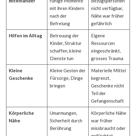
miteinander
ruhige Momente
Bezugspersonen
mit ihren Kindern
nicht verfügbar,
nach der
Nähe war früher
Befreiung
gefährlich
Hilfen im Alltag
Betreuung der
Eigene
Kinder, Struktur
Ressourcen
schaffen, kleine
eingeschränkt,
Dienste tun
grosses Trauma
Kleine
Kleine Gesten der
Materielle Mittel
Geschenke
Fürsorge, Dinge
begrenzt,
bringen
Geschenke nicht
Teil der
Gefangenschaft
Körperliche
Umarmungen,
Körperliche Nähe
Nähe
Sicherheit durch
war früher
Berührung
missbraucht oder
gefürchtet