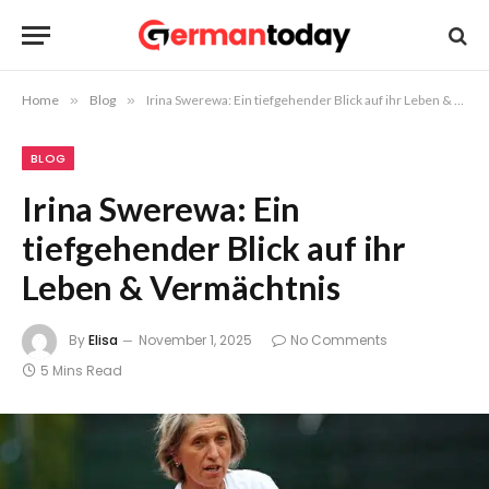
Home
»
Blog
»
Irina Swerewa: Ein tiefgehender Blick auf ihr Leben & Vermächtnis
BLOG
Irina Swerewa: Ein
tiefgehender Blick auf ihr
Leben & Vermächtnis
By
Elisa
November 1, 2025
No Comments
5 Mins Read