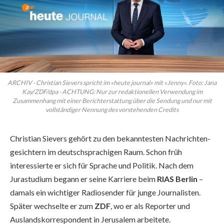
ARCHIV - Christian Sievers spricht im «heute journal» mit «Jenny». Foto: Jana
Kay/ZDF/dpa - ACHTUNG: Nur zur redaktionellen Verwendung im
Zusammenhang mit einer Berichterstattung über die Sendung und nur mit
vollständiger Nennung des vorstehenden Credits
Christian Sievers gehört zu den bekanntesten Nachrichten­
gesichtern im deutsch­sprachigen Raum. Schon früh
interessierte er sich für Sprache und Politik. Nach dem
Jurastudium begann er seine Karriere beim
RIAS Berlin
–
damals ein wichtiger Radiosender für junge Journalisten.
Später wechselte er zum
ZDF
, wo er als Reporter und
Auslandskorrespondent in Jerusalem arbeitete.