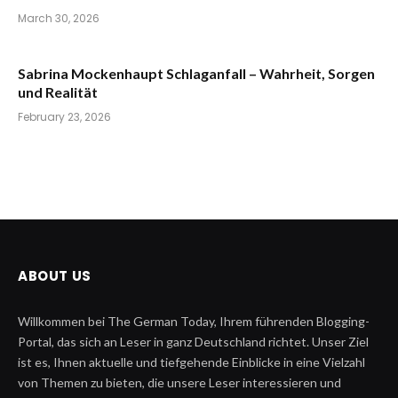
March 30, 2026
Sabrina Mockenhaupt Schlaganfall – Wahrheit, Sorgen
und Realität
February 23, 2026
ABOUT US
Willkommen bei The German Today, Ihrem führenden Blogging-
Portal, das sich an Leser in ganz Deutschland richtet. Unser Ziel
ist es, Ihnen aktuelle und tiefgehende Einblicke in eine Vielzahl
von Themen zu bieten, die unsere Leser interessieren und