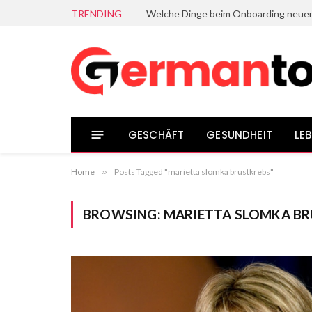
TRENDING
GESCHÄFT
GESUNDHEIT
LEB
Home
»
Posts Tagged "marietta slomka brustkrebs"
BROWSING:
MARIETTA SLOMKA B