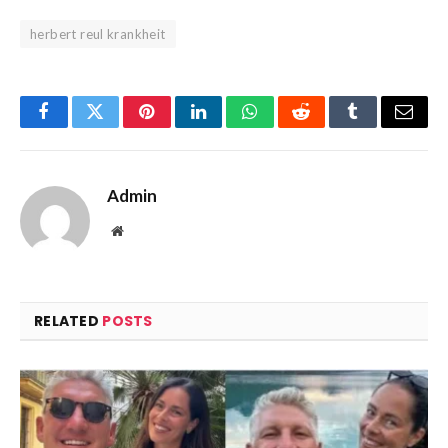
herbert reul krankheit
Facebook
Twitter
Pinterest
LinkedIn
WhatsApp
Reddit
Tumblr
Email
Admin
Website
RELATED
POSTS