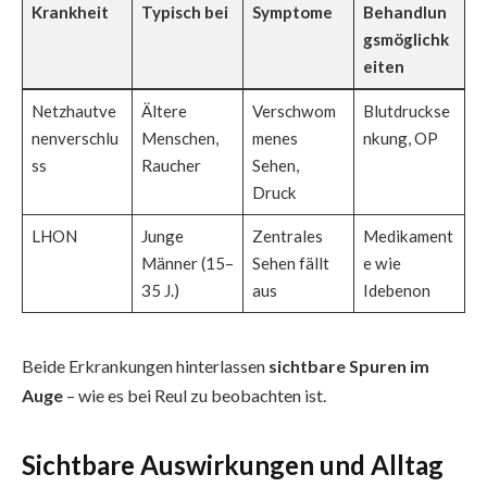
Krankheit
Typisch bei
Symptome
Behandlun
gsmöglichk
eiten
Netzhautve
Ältere
Verschwom
Blutdruckse
nenverschlu
Menschen,
menes
nkung, OP
ss
Raucher
Sehen,
Druck
LHON
Junge
Zentrales
Medikament
Männer (15–
Sehen fällt
e wie
35 J.)
aus
Idebenon
Beide Erkrankungen hinterlassen
sichtbare Spuren im
Auge
– wie es bei Reul zu beobachten ist.
Sichtbare Auswirkungen und Alltag