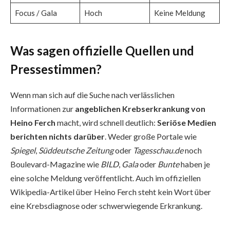
Focus / Gala
Hoch
Keine Meldung
Was sagen offizielle Quellen und
Pressestimmen?
Wenn man sich auf die Suche nach verlässlichen
Informationen zur
angeblichen Krebserkrankung von
Heino Ferch
macht, wird schnell deutlich:
Seriöse Medien
berichten nichts darüber
. Weder große Portale wie
Spiegel
,
Süddeutsche Zeitung
oder
Tagesschau.de
noch
Boulevard-Magazine wie
BILD
,
Gala
oder
Bunte
haben je
eine solche Meldung veröffentlicht. Auch im offiziellen
Wikipedia-Artikel über Heino Ferch steht kein Wort über
eine Krebsdiagnose oder schwerwiegende Erkrankung.