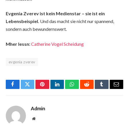
Evgenia Zverev ist kein Medienstar – sie ist ein
Lebensbeispiel.
Und das macht sie nicht nur spannend,
sondern auch bewundernswert.
Mher lessn:
Catherine Vogel Scheidung
evgenia zverev
Facebook
Twitter
Pinterest
LinkedIn
WhatsApp
Reddit
Tumblr
Email
Admin
Website