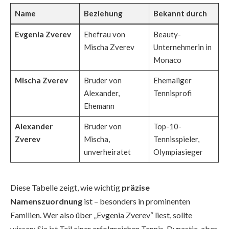
Name
Beziehung
Bekannt durch
Evgenia Zverev
Ehefrau von
Beauty-
Mischa Zverev
Unternehmerin in
Monaco
Mischa Zverev
Bruder von
Ehemaliger
Alexander,
Tennisprofi
Ehemann
Alexander
Bruder von
Top-10-
Zverev
Mischa,
Tennisspieler,
unverheiratet
Olympiasieger
Diese Tabelle zeigt, wie wichtig
präzise
Namenszuordnung
ist – besonders in prominenten
Familien. Wer also über „Evgenia Zverev“ liest, sollte
wissen: Sie ist Teil einer erfolgreichen Tennis-Dynastie, aber