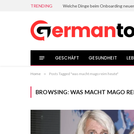
TRENDING
GESCHÄFT
GESUNDHEIT
LEB
Home
»
Posts Tagged "was macht mago reim heute"
BROWSING:
WAS MACHT MAGO RE