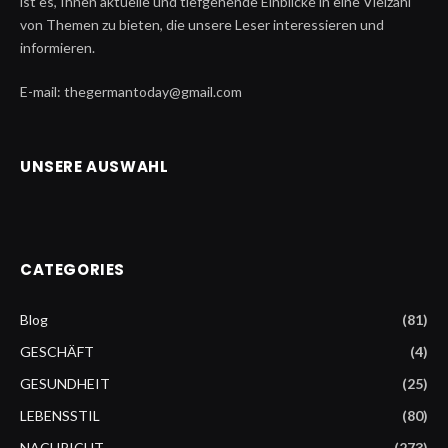
ist es, Ihnen aktuelle und tiefgehende Einblicke in eine Vielzahl
von Themen zu bieten, die unsere Leser interessieren und
informieren.
E-mail: thegermantoday@gmail.com
UNSERE AUSWAHL
CATEGORIES
Blog
(81)
GESCHÄFT
(4)
GESUNDHEIT
(25)
LEBENSSTIL
(80)
NACHRICHT
(273)