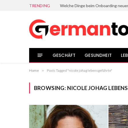
TRENDING
GESCHÄFT
GESUNDHEIT
LEB
Home
»
Posts Tagged "nicole johag lebensgefährte"
BROWSING:
NICOLE JOHAG LEBEN