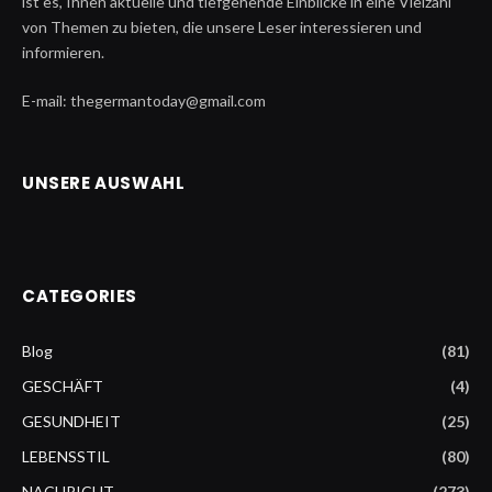
ist es, Ihnen aktuelle und tiefgehende Einblicke in eine Vielzahl
von Themen zu bieten, die unsere Leser interessieren und
informieren.
E-mail: thegermantoday@gmail.com
UNSERE AUSWAHL
CATEGORIES
Blog
(81)
GESCHÄFT
(4)
GESUNDHEIT
(25)
LEBENSSTIL
(80)
NACHRICHT
(273)