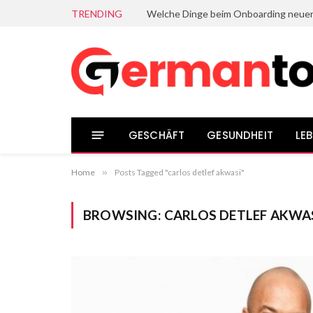
TRENDING
GESCHÄFT
GESUNDHEIT
LEB
Home
»
Posts Tagged "carlos detlef akwasi"
BROWSING:
CARLOS DETLEF AKWA