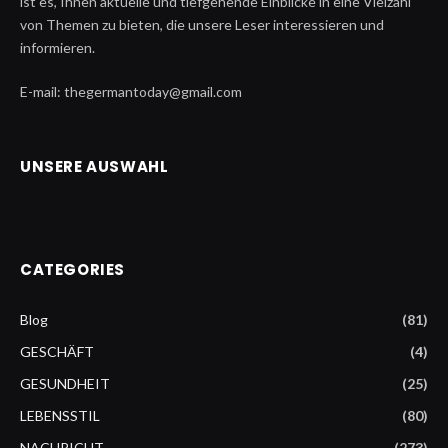
ist es, Ihnen aktuelle und tiefgehende Einblicke in eine Vielzahl
von Themen zu bieten, die unsere Leser interessieren und
informieren.
E-mail: thegermantoday@gmail.com
UNSERE AUSWAHL
CATEGORIES
Blog
(81)
GESCHÄFT
(4)
GESUNDHEIT
(25)
LEBENSSTIL
(80)
NACHRICHT
(273)